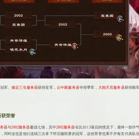
获冠军
、
缘定三生服务器
获得亚军，
云中殿
服务器
夺得季军，
大闹天宫
服务器
获得殿
斩获荣誉
务器
与
2002服务器
鏖战七场，其中
2002服务器
在比分1:3落后的情况下，最终一鼓作
荣，同时这也是他们连续三次拿下怀旧服联赛的冠军，这份荣誉也离不开每支代表队