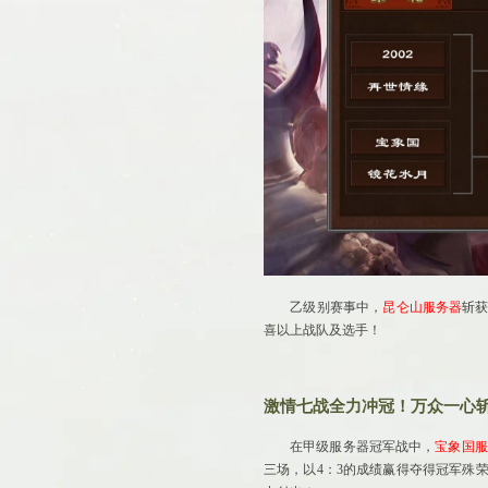
乙级别赛事中，
昆仑山
服务器
斩
喜以上战队及选手！
激情七战全力冲冠！万众一心
在甲级服务器冠军战中，
宝象国
服
三场，以4：3的成绩赢得夺得冠军殊