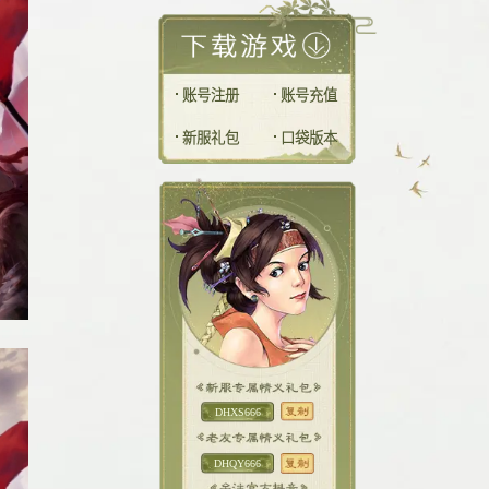
账号注册
账号充值
新服礼包
口袋版本
DHXS666
DHQY666