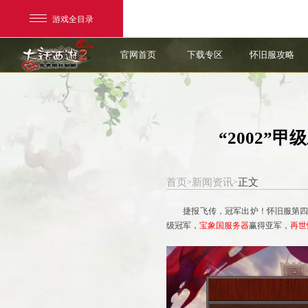
游戏全目录
官网首页
下载专区
怀旧服攻略
“2002
首页
新闻资讯
正文
>
>
网易游戏
游戏爱好者
捷报飞传，冠军出炉！怀旧服第四届
级冠军，
宝象国服务器
赢得亚军，
再世