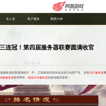
名人堂
客户服务
网易大神
”甲级三连冠！第四届服务器联赛圆满收官
2025-11-18
服务器联赛圆满收官，甲、乙双级别四强排名目前已全部产生，恭喜
2002服务器
情缘
服务器
获得季军，
镜花水月
服务器
则获得殿军荣誉！
安卓充值
客服中心