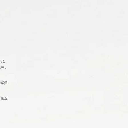
铭记。
战中，
冠军归
，第
五