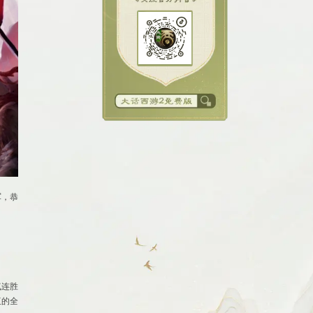
军，
恭
气连胜
伍的全