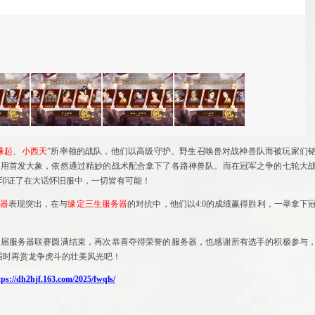
缘起、小西天
”所率领的战队，他们以高级守护、野生召唤兽对战神兽队而被玩家们
次用首发大象，依然通过精妙的战术配合拿下了各路神兽队。而在冠军之争的七轮大
也印证了在大话怀旧服中，一切皆有可能！
器
表现突出，在与
缘定三生服务器
的对抗中，他们以4:0的成绩赢得胜利，一举拿下
四届服务器联赛圆满结束，再次恭喜夺得荣誉的服务器，也感谢所有选手的积极参与
，届时再赏龙争虎斗的壮美风光吧！
tps://dh2hjf.163.com/2025/fwqls/