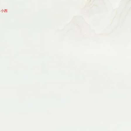
、小西
！