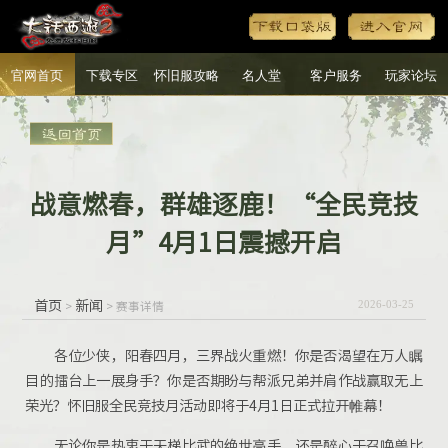
官网首页
下载专区
怀旧服攻略
名人堂
客户服务
玩家论坛
战意燃春，群雄逐鹿！“全民竞技
月”4月1日震撼开启
首页
新闻
>
> 赛事详情
2026-03-25
各位少侠，阳春四月，三界战火重燃！你是否渴望在万人瞩
目的擂台上一展身手？你是否期盼与帮派兄弟并肩作战赢取无上
荣光？怀旧服全民竞技月活动即将于4月1日正式拉开帷幕！
无论你是热衷于天梯比武的绝世高手，还是醉心于召唤兽比