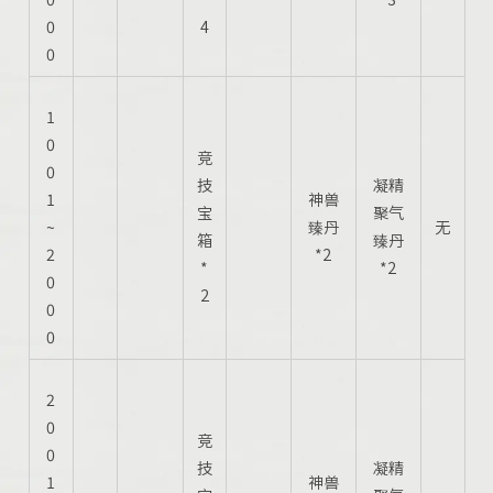
0
4
0
1
0
竞
0
技
凝精
1
神兽
宝
聚气
~
臻丹
无
箱
臻丹
2
*2
*
*2
0
2
0
0
2
0
竞
0
技
凝精
1
神兽