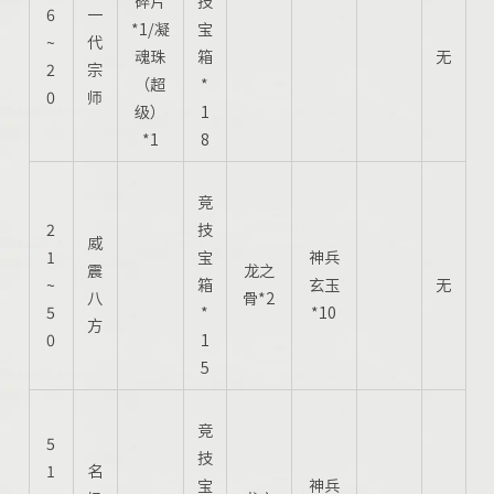
碎片
技
6
一
*1/凝
宝
~
代
魂珠
箱
无
2
宗
（超
*
0
师
级）
1
*1
8
竞
2
技
威
1
宝
神兵
震
龙之
~
箱
玄玉
无
八
骨*2
5
*
*10
方
0
1
5
竞
5
技
1
名
宝
神兵