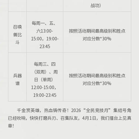
战功）
每周一、五、
召唤
六13:00-
按照活动期间最高级别和胜点
兽比
15:00，19:00-
对应分数*30%
斗
23:45
每周三、四
（双周）、周
兵器
按照活动期间最高级别和胜点
日（单周）
谱
对应分数*30%
12:00-15:00，
19:00-23:45
千金赏英雄，热血铸传奇！2026“全民竞技月”集结号角
已经吹响，快快打磨兵刃、召集队友，4月1日，我们擂台上见真
章！