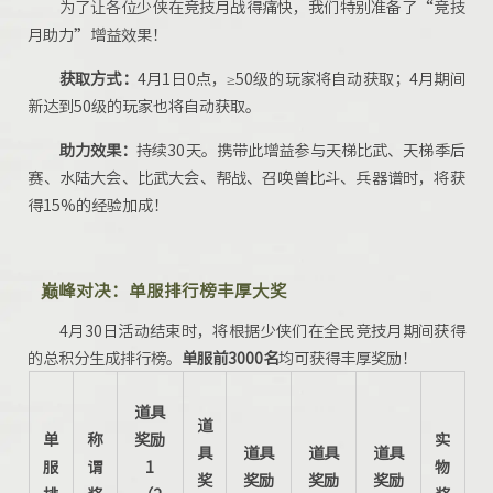
为了让各位少侠在竞技月战得痛快，我们特别准备了“竞技
月助力”增益效果！
获取方式：
4月1日0点，≥50级的玩家将自动获取；4月期间
新达到50级的玩家也将自动获取。
助力效果：
持续30天。携带此增益参与天梯比武、天梯季后
赛、水陆大会、比武大会、帮战、召唤兽比斗、兵器谱时，将获
得15%的经验加成！
巅峰对决：单服排行榜丰厚大奖
4月30日活动结束时，将根据少侠们在全民竞技月期间获得
的总积分生成排行榜。
单服前3000名
均可获得丰厚奖励！
道具
道
单
称
奖励
实
具
道具
道具
道具
服
谓
1
物
奖
奖励
奖励
奖励