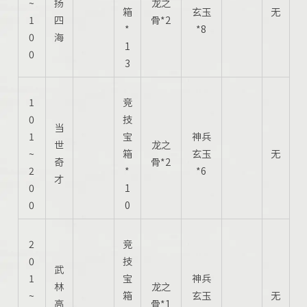
~
扬
龙之
箱
玄玉
无
1
四
骨*2
*
*8
0
海
1
0
3
1
竞
0
技
当
1
宝
神兵
世
龙之
~
箱
玄玉
无
奇
骨*2
2
*
*6
才
0
1
0
0
2
竞
0
技
武
1
宝
神兵
林
龙之
~
箱
玄玉
无
高
骨*1