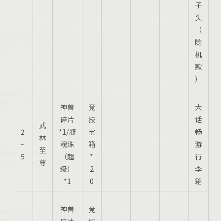
子
头
（
随
机
款
）
神兽
竞
大
碎片
技
话
武
2
*1/凝
宝
畅
林
~
魂珠
箱
游
至
5
（超
*
行
尊
级）
2
李
*1
0
箱
神兽
竞