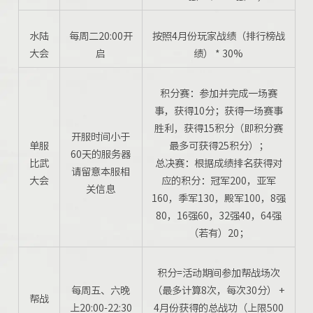
水陆
每周二20:00开
按照4月份玩家战绩（排行榜战
大会
启
绩） * 30%
积分赛：参加并完成一场赛
事，获得10分；获得一场赛事
胜利，获得15积分（即积分赛
开服时间小于
单服
最多可获得25积分）；
60天的服务器
比武
总决赛：根据成绩排名获得对
请留意本服相
大会
应的积分：冠军200，亚军
关信息
160，季军130，殿军100，8强
80，16强60，32强40，64强
（若有）20；
积分=活动期间参加帮战场次
每周五、六晚
（最多计算8次，每次30分） +
帮战
上20:00-22:30
4月份获得的总战功（上限500