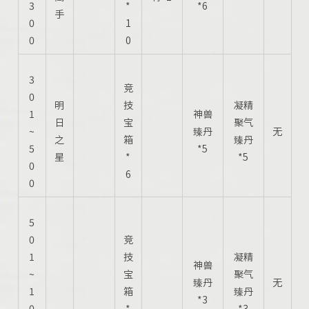
3
*
*6
手
0
1
0
0
3
竞
0
明
技
凝精
1
神兽
日
宝
聚气
~
臻丹
无
之
箱
臻丹
5
*5
星
*
*5
0
6
0
5
0
竞
1
技
凝精
神兽
~
宝
聚气
臻丹
无
1
箱
臻丹
*3
0
*
*3