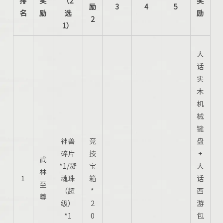
排
奖
（2
奖
励
3
4
5
名
励
选
励
2
1）
大
话
实
木
机
械
键
神兽
竞
盘
碎片
技
+
武
*1/凝
宝
大
林
1
魂珠
箱
话
至
（超
*
西
尊
级）
2
游
*1
0
包