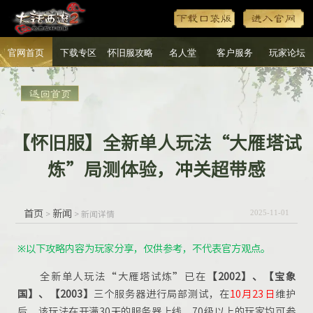
官网首页
下载专区
怀旧服攻略
名人堂
客户服务
玩家论坛
【怀旧服】全新单人玩法“大雁塔试
炼”局测体验，冲关超带感
首页
新闻
>
> 新闻详情
2025-11-01
※以下攻略内容为玩家分享，仅供参考，不代表官方观点。
全新单人玩法“大雁塔试炼”
已在
【2002】、【宝象
国】、【2003】
三个服务器进行
局部测试，在
10月23日
维护
后，该玩法在开满30天的服务器上线，70级以上的玩家均可参