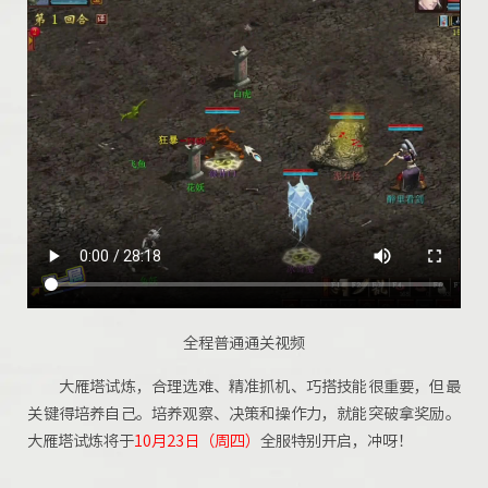
全程普通通关视频
大雁塔试炼，合理选难、精准抓机、巧搭技能很重要，但最
关键得培养自己。培养观察、决策和操作力，就能突破拿奖励。
大雁塔试炼
将于
10月23日（
周四）
全服
特别开启
，冲呀！