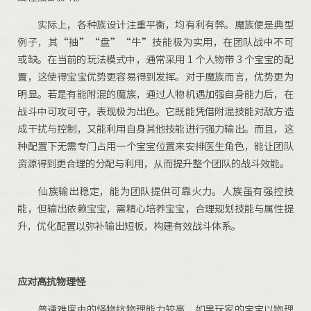
实际上，各种族设计注重平衡，均有利有弊。魔族便是典型
例子，其“抽”“盘”“牛”技能极为实用，在团队战中不可
或缺。在当前的玩法模式中，通常采用 1 个人物带 3 个宝宝的配
置，这使得宝宝优势更容易得到发挥。对于魔族而言，优势更为
明显。若是有能附混的魔族，通过人物机遇加强自身能力后，在
战斗中可攻可守，表现极为出色。它既能凭借附混技能对敌方造
成干扰与控制，又能利用自身其他技能进行强力输出。而且，这
种配置下无需专门占用一个宝宝位置来安排医生角色，能让团队
资源得到更合理的分配与利用，从而提升整个团队的战斗效能。
仙族输出稳定，能为团队提供可靠火力。人族虽有强控技
能，但输出依赖宝宝，需精心培养宝宝，合理规划技能与属性提
升，优化配置以弥补输出短板，构建有效战斗体系。
应对高抗物理怪
普通难度中的怪物抗物理能力较高，如果玩家的宝宝以物理