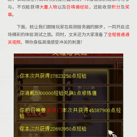
与，不仅能获得
大量
人物
以及
召唤兽
经验
，还能收获
积分
及
奖
章
。
下面，
就让我们跟随玩家在局测服务器的脚步，一同开启这
场精彩的体验测试之旅。同时，文末还为大家准备了
全程
普通
通
关视频
，带你身临其境感受冲关的刺激！