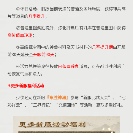
①怀旧活动、旧敌当前玩法的普通及困难难度，获得神兵碎
片等道具的
几率提升
；
②普通宝图奖励提升，炼化开启后有几率在普通宝图中获得
高价值血玲珑
；
③高级藏宝图中的神兽材料及天书材料的
几率提升期
由开服
前30天延长至
开服前90天
；
④活力兑换等途径投放
白薇雪莲丸
道具，可在战斗胜利后自
动恢复气血和法力。
9.更多新服福利活动
少侠还可在新服
『东胜神洲』
参与“新服比武大会”、“七
彩祥云”、“三界行纪”“充值回馈”等活动，赢取多重好礼。