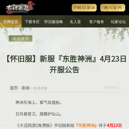
官网首页
下载专区
怀旧服攻略
名人堂
客户服务
玩家论坛
【怀旧服】新服『东胜神洲』4月23日
开服公告
首页
新闻
>
> 新闻详情
2026-04-17
神洲东海上，紫气自盘桓。
日月悬霄汉，烟霞护仙山。
《大话西游2免费版》怀旧服新服
『东胜神洲』
将于
4月23日