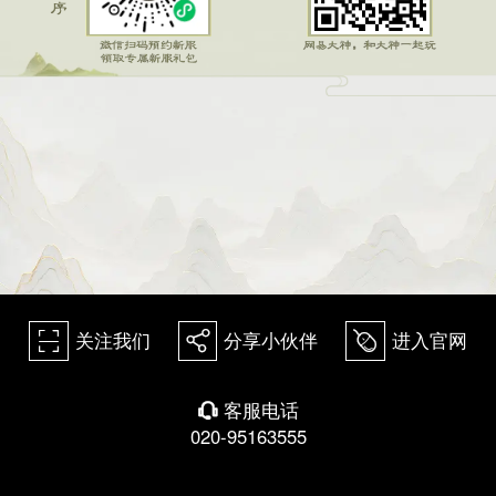
关注我们
分享小伙伴
进入官网
򰀁
򰀂
򰀄
客服电话
򰀃
020-95163555