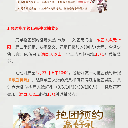
1.预约抱团领15张神兵抽奖券
兄弟抱团预约活动火热上线中，入团无门槛，
成团人数无上
限
，是白手起家、从零聚义，还是直接加入100人+大团，全凭少
侠心意！队伍只要
满百人以上
，全员均可轻松领
15张
神兵抽奖
券。
活动开启至
4月23日上午
10:00
，邀请好友一同抱团预约新服
『东胜神洲』
，达到成团人数的成员都可获得限定抱团奖励，共
计六大档位抱团人数好礼（3/5/10/30/50/100人），奖励还可
叠加，
满百人以上
必得
15张
神兵抽奖券！