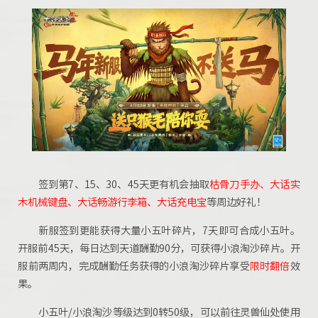
签到第7、15、30、45天更有机会抽取
枯骨刀手办、大话实
木机械键盘
、
大话畅游行李箱、大话充电宝
等周边好礼！
新服签到更能获得大量小五叶碎片，7天即可合成小五叶。
开服前45天，每日达到天道酬勤90分，可获得小浪淘沙碎片。开
服前两周内，完成酬勤任务获得的小浪淘沙碎片享受
限时翻倍
效
果。
小五叶/小浪淘沙等级达到0转50级，可以前往灵兽仙处使用