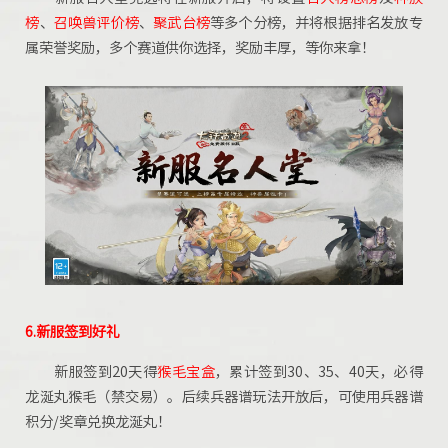
榜
、
召唤兽评价榜
、
聚武台榜
等多个分榜，并将根据排名发放专
属荣誉奖励，多个赛道供你选择，奖励丰厚，等你来拿！
6.新服签到好礼
新服签到20天得
猴毛宝盒
，累计签到30、35、40天，必得
龙涎丸猴毛（禁交易）。后续兵器谱玩法开放后，可使用兵器谱
积分/奖章兑换龙涎丸！