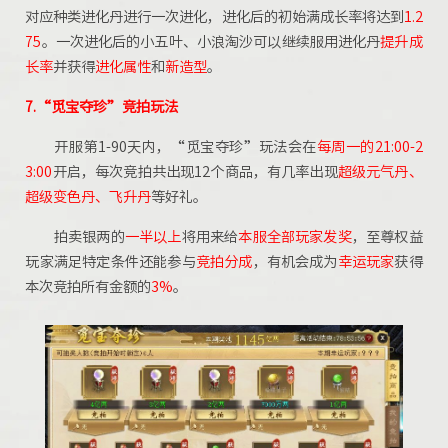
对应种类进化丹进行一次进化，进化后的初始满成长率将达到
1.2
75
。一次进化后的小五叶、小浪淘沙可以继续服用进化丹
提升成
长率
并获得
进化属性
和
新造型
。
7.“觅宝夺珍”
竞拍玩法
开服第1-90天内，“觅宝夺珍”玩法会在
每周一的21:00-2
3:00
开启，每次竞拍共出现12个商品，有几率出现
超级元气丹、
超级变色丹、飞升丹
等好礼。
拍卖银两的
一半以上
将用来给
本服全部玩家发奖
，至尊权益
玩家满足特定条件还能参与
竞拍分成
，有机会成为
幸运玩家
获得
本次竞拍所有金额的
3%
。