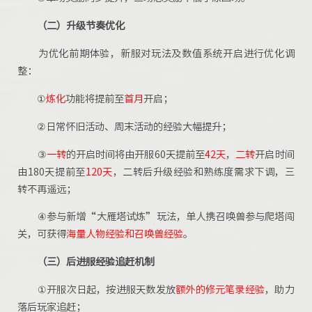
（二）
升级节奏优化
为优化前期体验，新服对玩法及数值系统开启进行优化调
整：
①
炼化
功能将提前至
首月
开启；
②日常怀旧活动、周末活动的经验大幅提升；
③
一转
的开启时间将由开服60天提前至
42天
，
二转
开启时间
由180天提前至
120天
，二转后升级经验和熟练度需求下调，三
转不再遥远；
④参与新增“大雁塔试炼”玩法，单人携召唤兽参与爬塔闯
关，可获得
海量人物经验和召唤兽经验
。
（三）
后进服经验追赶机制
①开服次日起，按进服天数发放
额外的修元笔录经验
，助力
落后玩家追赶；