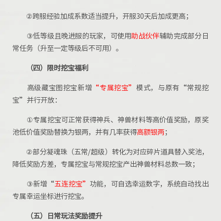
②跨服经验加成系数适当提升，开服30天后加成更高；
③低等级且晚进服的玩家，可使用
助战伙伴
辅助完成部分日
常任务（升至一定等级后不可用）。
（四）
限时挖宝福利
高级藏宝图挖宝新增
“专属挖宝”
模式，与原有“常规挖
宝”并行开放：
①专属挖宝可正常获得神兵、神兽材料等高价值奖励，原奖
池低价值奖励替换为银两，并有几率获得
高额银两
；
②部分凝魂珠（五常/超级）转化为对应碎片道具替入奖池，
降低奖励方差，专属挖宝与常规挖宝产出神兽材料总数一致；
③新增“
五连挖宝”
功能，可自选幸运数字，系统自动找出
专属幸运坐标进行挖宝。
（五）
日常玩法奖励提升