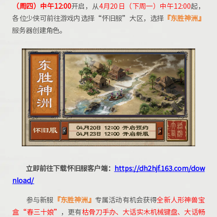
（周四）中午12:00
开启，从
4月20日（下周一）中午12:00
起，
各位少侠可前往游戏内选择“怀旧服”大区，选择
『东胜神洲』
服务器创建角色。
立即前往下载怀旧服客户端：
https://dh2hjf.163.com/dow
nload/
参与新服
『东胜神洲』
专属活动有机会获得
全新人形神兽宝
盒“春三十娘”
，更有
枯骨刀手办、大话实木机械键盘
、
大话畅