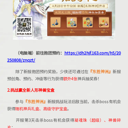
（电脑端）前往抱团预约：
https://dh2hjf.163.com/h5/20
250808/znqzt/
除了新服抱团预约奖励，少侠还可通过在
『东胜神洲』
新服
预创角、预约、冲级等行为获得
额外
4张
神兵抽奖券！
2.挑战赢全新人形神兽宝盒
参与
『东胜神洲』
新服挑战玩法旧敌当前，击杀boss有机会
获得
随机神兵礼盒、高级守护宝盒
。
开服第3天击杀boss有机会获得
凝魂珠（超级）、神兽碎
片
；