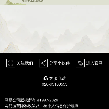
关注我们
分享小伙伴
进入官网
򰀁
򰀂
򰀄
客服电话
򰀃
020-95163555
网易公司版权所有 ©1997-2026
网易游戏隐私政策及儿童个人信息保护规则