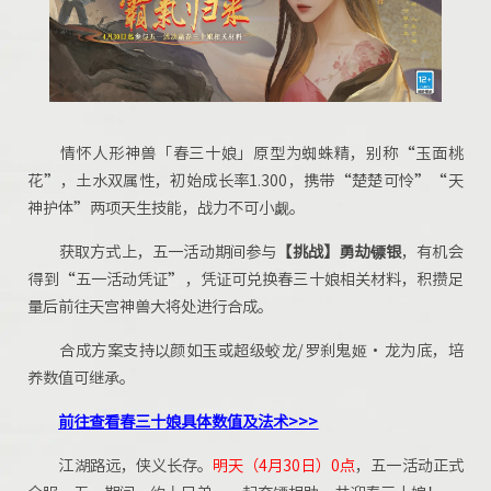
情怀人形神兽「春三十娘」原型为蜘蛛精，别称“玉面桃
花”，土水双属性，初始成长率1.300，携带“楚楚可怜”“天
神护体”两项天生技能，战力不可小觑。
获取方式上，五一活动期间参与
【
挑战
】
勇劫镖银
，有机会
得到“五一活动凭证”，凭证可兑换春三十娘相关材料，积攒足
量后前往天宫神兽大将处进行合成。
合成方案支持以颜如玉或超级蛟龙/罗刹鬼姬·龙为底，培
养数值可继承。
前往查看春三十娘具体数值及法术>>>
江湖路远，侠义长存。
明天（
4月30日
）0点
，五一活动正式