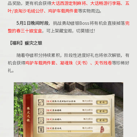
品奖励，更有机会获得
大话西游定制麻将、大话畅游行李箱、五
叶/浪淘沙毛绒公仔、鸡驴车载两件套
等实物周边。
5月1日晚间时段
，挑战勇劫镖银Boss将有机会直接掉落
完
整的春三十娘宝盒
，可上架藏宝阁，切莫错过！
【福利】赈灾之银
随着夺镖积分持续累积，阶段性进度好礼也将依次解锁，有
机会获得
鸡驴车载两件套、凝魂珠（天书）、天书残卷
等珍稀好
礼。