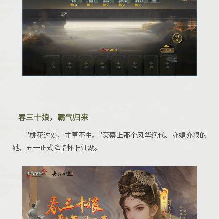
春三十娘，霸气归来
"桃花过处，寸草不生。"荧幕上那个风华绝代、亦媚亦狠的
她，五一正式降临怀旧江湖。