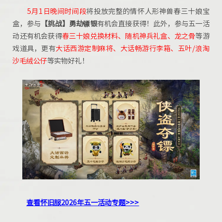
5月1日晚间时间段
将投放完整的情怀人形神兽春三十娘宝
盒，参与
【挑战】勇劫镖银
有机会直接获得！此外，参与五一活
动还有机会获得
春三十娘兑换材料、随机神兵礼盒、龙之骨
等游
戏道具，更有
大话西游定制麻将、大话畅游行李箱、五叶/浪淘
沙毛绒公仔
等实物好礼！
查看怀旧服2026年五一活动专题>>>