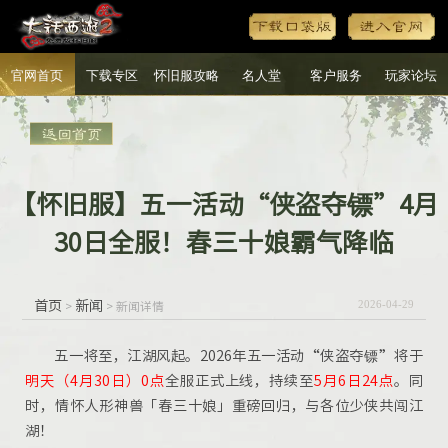
官网首页
下载专区
怀旧服攻略
名人堂
客户服务
玩家论坛
【怀旧服】五一活动“侠盗夺镖”4月
30日全服！春三十娘霸气降临
首页
新闻
>
> 新闻详情
2026-04-29
五一将至，江湖风起。2026年五一活动“侠盗夺镖”将于
明天（
4月30日
）
0点
全服正式上线，持续至
5月6日
24点
。同
时，情怀人形神兽「春三十娘」重磅回归，与各位少侠共闯江
湖！