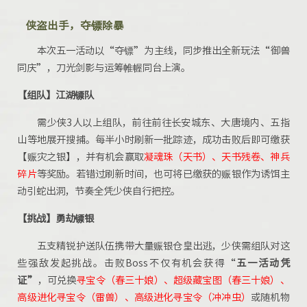
侠盗出手，夺镖除暴
本次五一活动以“夺镖”为主线，同步推出全新玩法“御兽
同庆”，刀光剑影与运筹帷幄同台上演。
【
组队
】
江湖镖队
需少侠3人以上组队，前往前往长安城东、大唐境内、五指
山等地展开搜捕。每半小时刷新一批踪迹，成功击败后即可缴获
【赈灾之银】，并有机会赢取
凝魂珠（天书）、天书残卷、神兵
碎片
等奖励。若错过刷新时间，也可将已缴获的赈银作为诱饵主
动引蛇出洞，节奏全凭少侠自行把控。
【挑战】勇劫镖银
五支精锐护送队伍携带大量赈银仓皇出逃，少侠需组队对这
些强敌发起挑战。击败Boss不仅有机会获得“
五一活动凭
证
”
，可兑换
寻宝令（春三十娘）、超级藏宝图（春三十娘）、
高级进化寻宝令（雷兽）、高级进化寻宝令（冲冲虫）
或随机物