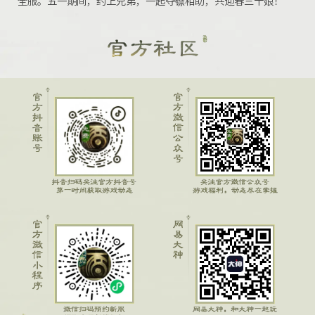
全服。五一期间，约上兄弟，一起夺镖相助，共迎春三十娘！