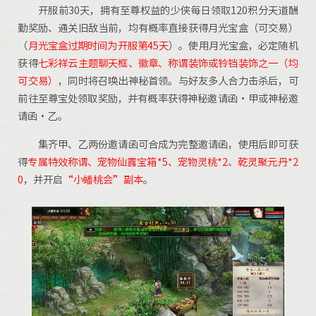
开服前30天，拥有至尊权益的少侠每日领取120积分天道酬
勤奖励、通关旧敌当前，均有概率直接获得月光宝盒（可交易）
（
月光宝盒过期时间为开服第45天
）。使用月光宝盒，必定随机
获得
七彩祥云主题聊天框、徽章、称谓装饰或铃铛装饰之一
（
均
可交易
）
，同时将召唤出神秘首领。与好友多人合力击杀后，可
前往至尊宝处领取奖励，并有概率获得神秘邀请函·甲或神秘邀
请函·乙。
集齐甲、乙两份邀请函可合成为完整邀请函，使用后即可获
得
专属特效称谓、宠物仙露宝箱*5、宠物灵桃*2、乾灵聚元丹*2
0
，并开启
“
小蟠桃会
”
副本
。