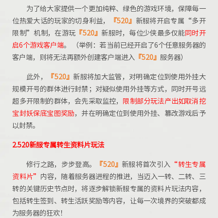
为了给大家提供一个更加纯粹、绿色的游戏环境，保障每一
位热爱大话的玩家的切身利益，
『520』
新服将开启专属“多开
限制”机制，在游玩
『520』
新服时，每位少侠最多仅能
同时开
启6个游戏客户端
。 （举例：若当前已经开启了6个任意服务器的
客户端，则将无法再额外创建客户端进入
『520』
服务器）
此外，
『520』
新服将加大监管，对明确定位到使用外挂大
规模开号的群体进行封禁；对疑似使用外挂等方式，同时开号远
超多开限制的群体，会先采取监控，
限制部分玩法产出如取消挖
宝封妖保底宝图奖励
，并在明确定位到使用外挂、篡改游戏后予
以封禁。
2.520新服专属转生资料片玩法
修行之路，步步登高。
『520』
新服将首次引入
“转生专属
资料片”
内容，随着服务器进程的推进，当迈入一转、二转、三
转的关键历史节点时，将逐步解锁新服专属的资料片玩法内容，
包括转生签到、转生活跃奖励等内容，让每一次境界的突破都成
为服务器的狂欢！