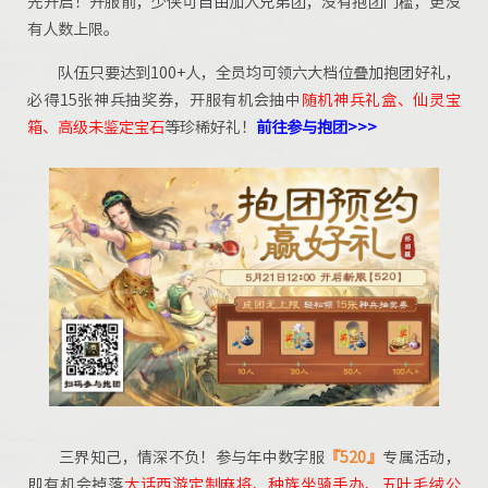
先开启！开服前，少侠可自由加入兄弟团，没有抱团门槛，更没
有人数上限。
队伍只要达到100+人，全员均可领六大档位叠加抱团好礼，
必得15张神兵抽奖券，开服有机会抽中
随机神兵礼盒、仙灵宝
箱、高级未鉴定宝石
等珍稀好礼！
前往参与抱团>>>
三界知己，情深不负！参与年中数字服
『520』
专属活动，
即有机会掉落
大话西游定制麻将、
种族坐骑手办、五叶毛绒公