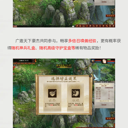
广邀天下豪杰共同参与，畅享
多倍召唤兽经验
，更有概率获
得
随机神兵礼盒、随机高级守护宝盒等
稀有物品奖励！