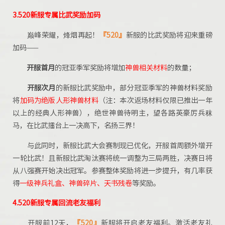
3.520新服专属
比武奖励加码
巅峰荣耀，烽烟再起！
『520』
新服的比武奖励将迎来重磅
加码——
开服首月
的冠亚季军奖励将增加
神兽相关材料
的数量；
开服次月
的新服比武奖励中，部分冠亚季军的神兽材料奖励
将
加码为绝版人形神兽材料
（注：本次返场材料仅限已推出一年
以上的经典人形神兽），绝世神兽待明主，望各路英豪厉兵秣
马，在比武擂台上一决高下，名扬三界！
与此同时，新服比武大会赛制现已优化，开服首周额外增开
一轮比武！且新服比武淘汰赛将统一调整为三局两胜，决赛日将
从八强赛开始决出冠军。参赛整体奖励将进一步提升，有几率获
得
一级神兵礼盒、神兽碎片、天书残卷
等奖励。
4.520新服专属
回流
老友福利
开服前12天，
『520』
新服将开启老友福利。激活老友礼