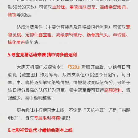
勤60分的天数）可领取
血玲珑、坐骑技能灵草、高级亲密臻丹、
铸铁
等奖励。
达成消费条件（主要计算装备及召唤兽培养消耗）可领取
宠
物灵桃、宠物仙露宝箱、高级亲密臻丹、筋骨提气丸、血玲珑、
炼化灵丹
等奖励。
5.寻宝竞猜活动来袭 猜中得多倍返利
大唐天机阁广发探宝令！
『520』
新服开启后，少侠每日可
消耗【藏宝图】作为筹码，从四支队伍中挑选今日冠军。每日
早、中、晚将逐步解锁绝密情报，情报将改变队伍得分。最终于
该日得分最高的队伍即为冠军。猜中冠军即可获得
高额返利
，情
报越少，猜中返利越高！
更有趣味排行榜同步上线，不论是“天机神算”还是“指路
明灯”，皆有
专属限时称谓
相赠！
6.七彩祥云迭代
小蟠桃会副本上线