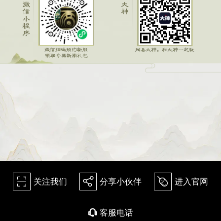
关注我们
分享小伙伴
进入官网
򰀁
򰀂
򰀄
客服电话
򰀃