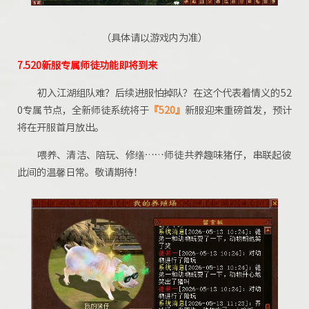
（具体请以游戏内为准）
7.520新服专属师徒功能
即将到来
初入江湖组队难？后续进服怕掉队？在这个代表着情义的52
0专属节点，全新师徒系统将于
『520』
新服迎来重磅首发，预计
将在开服首月放出。
喂养、清洁、陪玩、修缮……师徒共养趣味猪仔，串联起彼
此间的温馨日常。敬请期待！