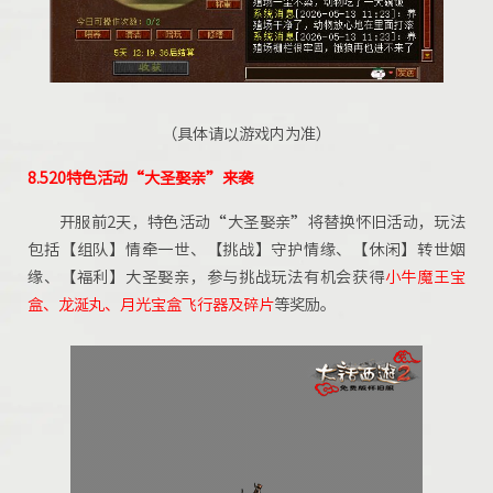
（具体请以游戏内为准）
8.520特色活动“
大圣娶亲
”来袭
开服前2天，特色活动“大圣娶亲”将替换怀旧活动，玩法
包括【组队】情牵一世、【挑战】守护情缘、【休闲】转世姻
缘、【福利】大圣娶亲，参与挑战玩法有机会获得
小牛魔王宝
盒、龙涎丸、月光宝盒飞行器及碎片
等奖励。