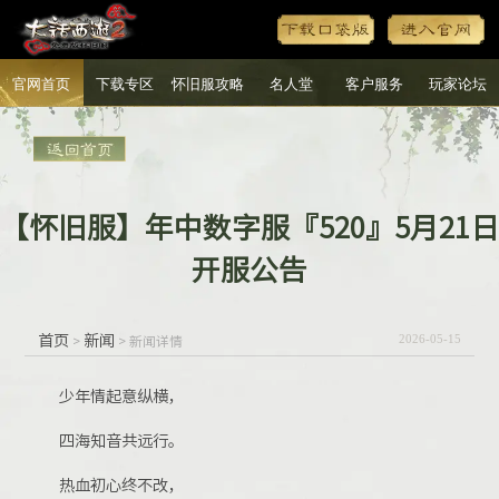
官网首页
下载专区
怀旧服攻略
名人堂
客户服务
玩家论坛
【怀旧服】年中数字服『520』5月21日
开服公告
首页
新闻
>
> 新闻详情
2026-05-15
少年情起意纵横，
四海知音共远行。
热血初心终不改，