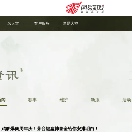
名人堂
客户服务
网易大神
新闻
赛事
维护
新服
活动
安卓充值
客服中心
】鸡驴爆爽周年庆！茅台键盘神兽全给你安排明白！