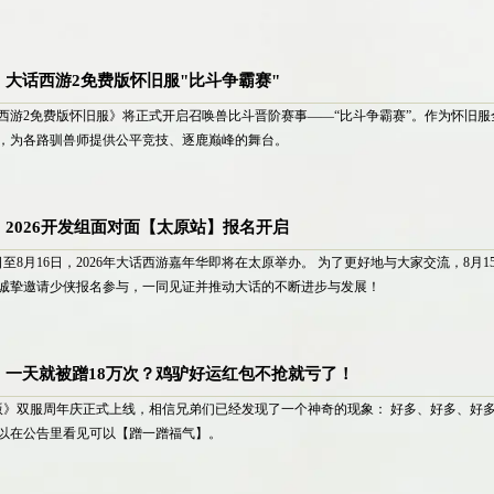
大话西游2免费版怀旧服"比斗争霸赛"
大话西游2免费版怀旧服》将正式开启召唤兽比斗晋阶赛事——“比斗争霸赛”。作为怀旧
，为各路驯兽师提供公平竞技、逐鹿巅峰的舞台。
2026开发组面对面【太原站】报名开启
日至8月16日，2026年大话西游嘉年华即将在太原举办。 为了更好地与大家交流，8月
诚挚邀请少侠报名参与，一同见证并推动大话的不断进步与发展！
】一天就被蹭18万次？鸡驴好运红包不抢就亏了！
版》双服周年庆正式上线，相信兄弟们已经发现了一个神奇的现象： 好多、好多、好多
以在公告里看见可以【蹭一蹭福气】。