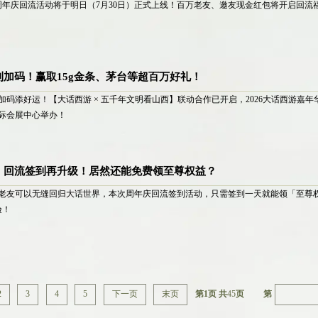
周年庆回流活动将于明日（7月30日）正式上线！百万老友、邀友现金红包将开启回流
加码！赢取15g金条、茅台等超百万好礼！
码添好运！【大话西游 × 五千年文明看山西】联动合作已开启，2026大话西游嘉年华也
际会展中心举办！
】回流签到再升级！居然还能免费领至尊权益？
老友可以无缝回归大话世界，本次周年庆回流签到活动，只需签到一天就能领「至尊
验！
下一页
末页
第1页 共
45
页
第
2
3
4
5