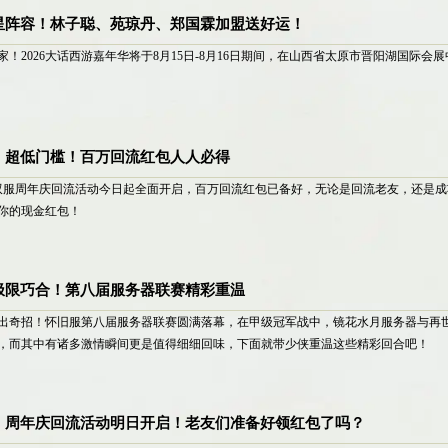
星阵容！林子聪、苑琼丹、郑国霖加盟送好运！
！2026大话西游嘉年华将于8月15日-8月16日期间，在山西省太原市晋阳湖国际会
】超低门槛！百万回流红包人人必得
双服周年庆回流活动今日起全面开启，百万回流红包已备好，无论是回流老友，还是
你的现金红包！
极限巧合！第八届服务器联赛精彩重温
出奇招！怀旧服第八届服务器联赛圆满落幕，在甲级冠军战中，镜花水月服务器与再
，而其中有诸多激情瞬间更是值得细细回味，下面就带少侠重温这些精彩回合吧！
】周年庆回流活动明日开启！老友们准备好领红包了吗？