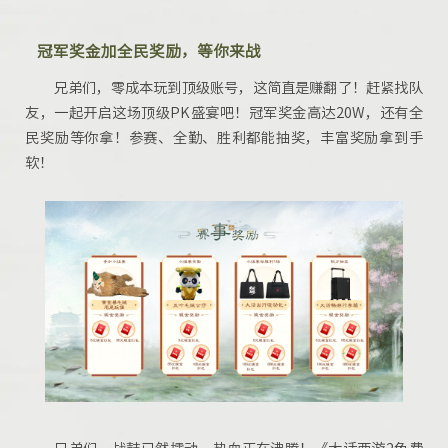
冠军奖金加全民奖励，等你来战
兄弟们，
零成本玩到顶级账号
，这简直是赚
翻了
！赶紧找队
友，一起开启这场
顶级
PK
盛宴
吧！冠军奖金高达20W，
还有全
民奖励等你拿！参赛、全勤、胜利都能抽奖，丰富奖励拿到手
软！
兄弟们，战鼓已然擂动，热血正在沸腾！《大话西游2免费