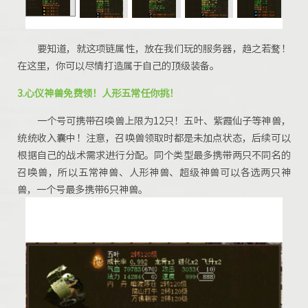
要知道，就这项链属性，
放在我们玩的服务器，趋之若鹜
！
在这里，你可以尽情打造属于自己的顶级装备。
3.心仪神兽免费领！人形五常任你挑！
一个号可携带召唤兽上限为12只！
五叶、紫霞仙子
等神兽
，
统统收入囊中
！
注意，召唤兽领取时都是未加点状态，后续可以
根据自己的战术需求进行分配。
同个类型最多携带两只不同名的
召唤兽，所以五常神兽、人形神兽、超级神兽可以各选两只神
兽，一个号最多携带6只神兽。