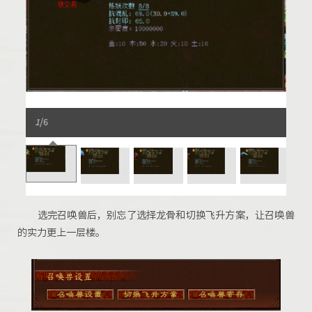
1
/6
选完召唤兽后，别忘了选择龙骨和切换飞升方案，让召唤兽
的实力更上一层楼。