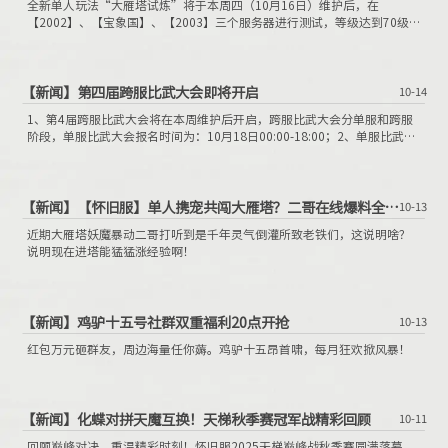
全新单人玩法“大雁塔试炼”将于本周四（10月16日）维护后，在
【2002】、【宝象国】、【2003】三个服务器进行测试，等级达到70级的
少侠均可参与，可获得大量人物以及召唤兽经验，助力少侠快速成长！10
月23日（下周四），大雁塔试炼玩法将在开服满30天的服务器上线，还将
追加积分、奖章奖励，非局测服同步获得额外补偿。
【新闻】
第四届跨服比武大会即将开启
10-14
1、第4届跨服比武大会将在本周维护后开启，跨服比武大会分单服和跨服
阶段，单服比武大会报名时间为：10月18日00:00-18:00；2、单服比武大
会结束后，前64名的战队获得参加跨服比武资格；3、单服1-4名的战队不
需要增加积分抢位赛和单败淘汰赛，首场赛事为64强双败分组赛；4、单服
排名5-64名的战队将进行积分抢位赛；5、跨服阶段从积分赛开始，回合上
限调整为30回合（即跨服阶段的赛事回合上限均为30回合）。6、跨服阶
【新闻】
【怀旧服】单人携宠共闯大雁塔？二哥在线爆料全新单人副本！
10-13
段周六的64强双败分组赛的开始时间由原来的18:00调整为19:00。
近期大雁塔妖魔暴动二哥打听到是千年灵气倒灌所致老铁们，这说明啥？
说明现在进塔能猛猛涨经验啊！
【新闻】
鸡驴十五号社群双重福利20点开抢
10-13
红包万元砸群友，周边海量任你薅。鸡驴十五昂首啸，每月狂欢掀风暴！
【新闻】
化蝶对拼天魔互换！天梯秋季赛冠军战精彩回顾
10-11
回顾巅峰对决，重温精彩时刻！怀旧服2025天梯巅峰战秋季赛圆满落幕，