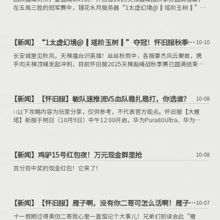
在五局三胜的冠军赛中，镜花水月服务器“1太虚幻境@‖瑶阶玉树‖”率
领的战队，与2002服务器“山西刀削面”带领的战队上演了整整五场热血
鏖战，下面就为大家回顾其中的精彩回合，也再度感受争冠擂台上的风云
变幻！
【新闻】
“1太虚幻境@‖瑶阶玉树‖”夺冠！怀旧服秋季赛冠军出炉
10-10
长安城里见秋风，天梯擂台识英雄！丝丝秋雨中，各服豪杰风云聚首，携
手向天梯顶峰发起冲刺，目前怀旧服2025天梯巅峰战秋季赛已圆满结束，
各项荣誉排名也已全部诞生！
【新闻】
【怀旧服】敏队速推流VS血队稳扎稳打，你选谁？
10-08
∷以下攻略内容为玩家分享，仅供参考，不代表官方观点。怀旧服【大雁
塔】新服于明日（10月9日）中午12:00开启，华为Pura80Ultra、华为
MatePadMini等你来拿！
【新闻】
鸡驴15号红包夜！万元现金群里抢
10-08
百分百中奖的现金红包！它来了！
【新闻】
【怀旧服】雁子啊，没有你二哥可怎么活啊！雁子，你带我走吧雁子！
10-07
十一假期过得美但二哥我心里一直惦记个大事儿！兄弟们别误会此“雁