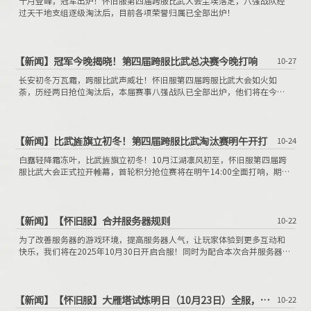
十月登峰，冠军出炉！怀旧服第四届跨服比武大会尘埃落定，八强战队经
过天干地支组逐级淘汰后，目前各项荣誉归属已全部出炉！
【新闻】
冠军今晚揭晓！第四届跨服比武总决赛今晚打响
10-27
长安初冬万瓦霜，跨服比武声威壮！怀旧服第四届跨服比武大会如火如
荼，历经两日抢位淘汰后，本届赛事八强战队已全部出炉，他们将在今晚
19:00再登擂台，共同冲刺冠军荣誉！
【新闻】
比武旌旗立初冬！第四届跨服比武淘汰赛明午开打
10-24
白露轻降霜冻叶，比武旌旗立初冬！10月江湖凛风初至，怀旧服第四届跨
服比武大会正式拉开帷幕，首轮积分抢位赛将在明午14:00全面打响，期待
三界英豪共聚沙场，共同争夺金色荣誉称谓、排名红包、神兽碎片、凝魂
珠等赛事好礼！
【新闻】
【怀旧服】合并服务器规则
10-22
为了改善服务器的游戏环境，提高服务器人气，让玩家体验到更多互动和
快乐，我们将在2025年10月30日开启合服！同时为配合本次合并服务器，
根据合服工作需要及游戏实际情况，将对废弃id进行清理。
【新闻】
【怀旧服】大雁塔试炼明日（10月23日）全服，新增奖章、积分奖励！
10-22