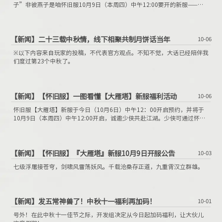
子”非彼燕子是咱怀旧服10月9日（本周四）中午12:00要开的新服——
【大雁塔】！
【新闻】
二十三载中秋情，线下相聚共制月饼话当年
10-06
※以下内容来自玩家的投稿，不代表官方观点。不知不觉，大话已经陪伴我
们度过第23个中秋了。
【新闻】
【怀旧服】一图看懂【大雁塔】新服福利活动
10-06
怀旧服【大雁塔】新服于今日（10月6日）中午12：00开启预约，并将于
10月9日（本周四）中午12:00开启，诚邀少侠共赴江湖。少侠可通过怀旧
服礼包页免费领取绿色通道或购买至尊权益礼包，无需登录游戏也可轻松
购买！
【新闻】
【怀旧服】『大雁塔』新服10月9日开服公告
10-03
七级浮屠接苍穹，剑啸风雷荡妖风。千载沧桑存正道，九重霄汉立群雄。
【新闻】
发五常神兽了！中秋十一福利再加码！
10-01
号外！在此中秋十一佳节之际，开发组决定从今日起加码福利，让大伙儿