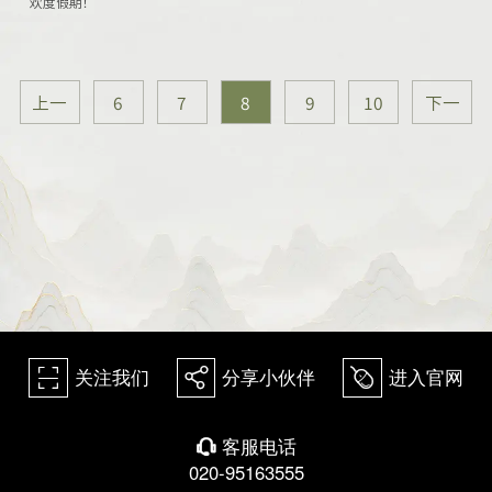
欢度假期！
上一
6
7
8
9
10
下一
页
页
关注我们
分享小伙伴
进入官网
򰀁
򰀂
򰀄
客服电话
򰀃
020-95163555