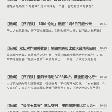
你是否是热爱PK的老铁？是否同样有一个登上官方解说台的梦想？
【新闻】
【怀旧服】『华山论剑』新服11月6日开服公告
10-31
华山之巅风云涌，天下豪杰聚如龙。剑影映亮千山雪，试问谁人敢称雄？
【新闻】
双仙对炸完美收割！第四届跨服比武大会精彩回顾
10-29
重温跨服赛事，再赏高手对决！怀旧服第四届跨服比武大会冠军战中，再
世情缘服务器“极度★嚣张”率领的队伍，正面迎上了镜花水月服务
器“胡小闹°”带领的战队，虽然这场冠军之争的进程极为迅速，但双方的
战术安排及临场表现均可圈可点，下面就带少侠共同赏析其中的精彩回合
吧！
【新闻】
【怀旧服】重阳节活动BOSS解析，藏宝图进化寻宝令不可错过
10-28
※以下攻略内容为玩家分享，仅供参考，不代表官方观点。“岁岁重阳，今
又重阳”，在这个充满温情与敬意的传统节日里，《大话西游2免费版》怀
旧服的“重阳节活动”于2025年10月28日至10月30日开展。
【新闻】
“极度★嚣张”率队夺冠！第四届跨服比武大会战报
10-28