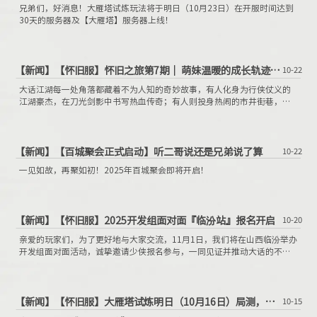
兄弟们，好消息！大雁塔试炼玩法将于明日（10月23日）在开服时间达到
30天的服务器及【大雁塔】服务器上线！
【新闻】
【怀旧服】怀旧之旅第7期｜ 萌妹温暖的成长轨迹与游戏羁绊
10-22
大话江湖每一处角落都藏着不为人知的奇妙故事，有人化身为行侠仗义的
江湖豪杰，在刀光剑影中书写热血传奇；有人则投身热闹的市井街巷，在
熙熙攘攘的人群里，凭借着自己的智慧与谋略，经营出别样的游戏精彩。
而今天，我们要将目光聚焦在一位超萌的妹子身上——温暖，她所经历的故
事，宛如一场从平凡到闪耀的华丽蜕变，充满了惊喜与挑战。
【新闻】
【百城聚会正式启动】听二哥说还是兄弟说了算
10-22
一见如故，再聚如初！2025年百城聚会即将开启！
【新闻】
【怀旧服】2025开发组面对面『临汾站』报名开启
10-20
亲爱的玩家们，为了更好地与大家交流，11月1日，我们将在山西临汾举办
开发组面对面活动，诚挚邀请少侠报名参与，一同见证并推动大话的不断
进步与发展！我们将从有意参与开发组面对面的玩家名单中筛选一部分玩
家参与活动，希望通过这次面对面的交流能够深入了解大家对游戏的意见
与建议，以便后续持续优化游戏，不断提升大家的游戏体验！
【新闻】
【怀旧服】大雁塔试炼明日（10月16日）局测，单人闯关赢海量经验！
10-15