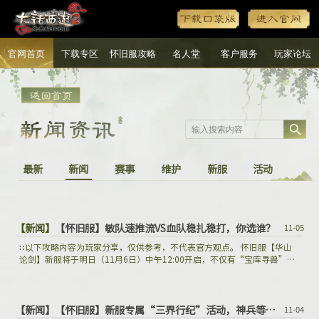
官网首页
下载专区
怀旧服攻略
名人堂
客户服务
玩家论坛
最新
新闻
赛事
维护
新服
活动
【新闻】
【怀旧服】敏队速推流VS血队稳扎稳打，你选谁？
11-05
∷以下攻略内容为玩家分享，仅供参考，不代表官方观点。 怀旧服【华山
论剑】新服将于明日（11月6日）中午12:00开启，不仅有“宝库寻兽”活
动限时返场，几率得海量银两，开启三界行纪宝箱还有机会获得凝魂珠
（五常）、随机神兵礼盒、进化寻宝令自选宝箱等好礼！
【新闻】
【怀旧服】新服专属“三界行纪”活动，神兵等好礼不错过
11-04