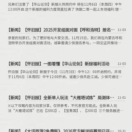
兄弟们注意了 【华山论剑】新服火热预约中 将在11月6日（本周四）中午
12:00开启 这个新服的福利力度简直拉满了 快跟二哥一起上车领福利 提升
三界行纪经验领好礼 开服前90天皆可参与“三界行纪”活动 分为天、地、
人三期，首期持续40天 完成天道酬勤、成长福利、每周首胜 就能提升三界
行纪经验领好礼 开启三界行纪宝箱还有机会获得 凝魂珠（五常）、随机神
兵礼盒、进化寻宝令自选宝箱等好礼！ 兄弟们还可花费仙玉升级行纪 提升
【新闻】
【怀旧服】2025开发组面对面【呼和浩特】报名开启
11-03
三界行纪经验等级 领万佛朝宗内丹、神兵碎片等好礼！
亲爱的玩家们，为了更好地与大家交流，11月15日，我们将在内蒙古呼和
浩特举办开发组面对面活动，诚挚邀请少侠报名参与，一同见证并推动大
话的不断进步与发展！我们将从有意参与开发组面对面的玩家名单中筛选
一部分玩家参与活动，希望通过这次面对面的交流能够深入了解大家对游
戏的意见与建议，以便后续持续优化游戏，不断提升大家的游戏体验！
【新闻】
【怀旧服】一图看懂【华山论剑】新服福利活动
11-03
怀旧服【华山论剑】新服于今日（11月3日）中午12：00开启预约，并将
于11月6日（本周四）中午12:00开启，诚邀少侠共赴江湖。少侠可通过怀
旧服礼包页免费领取绿色通道或购买至尊权益礼包，无需登录游戏也可轻
松购买！
【新闻】
【怀旧服】全新单人玩法“大雁塔试炼”局测体验，冲关超带感
11-01
※以下攻略内容为玩家分享，仅供参考，不代表官方观点。全新单人玩
法“大雁塔试炼”已在【2002】、【宝象国】、【2003】三个服务器进行
局部测试，本周（10月23日）维护后，该玩法在开满30天的服务器上线，
70级以上的玩家均可参与，不仅能获得大量人物以及召唤兽经验，还能收
获积分及奖章。
【新闻】
《大话西游2免费版》 2026官方解说招募现已开启！
10-31